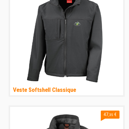
Veste Softshell Classique
47
€
,35