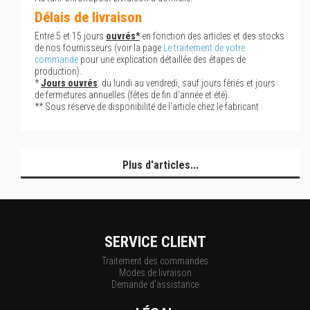
Délais de livraison
Entre 5 et 15 jours
ouvrés*
en fonction des articles et des stocks
de nos fournisseurs (voir la page
Le traitement de votre
commande
pour une explication détaillée des étapes de
production).
*
Jours ouvrés
: du lundi au vendredi, sauf jours fériés et jours
de fermetures annuelles (fêtes de fin d'année et été).
** Sous réserve de disponibilité de l'article chez le fabricant
Plus d'articles...
SERVICE CLIENT
Traitement des commandes
Modes de livraison
Demande d'assistance